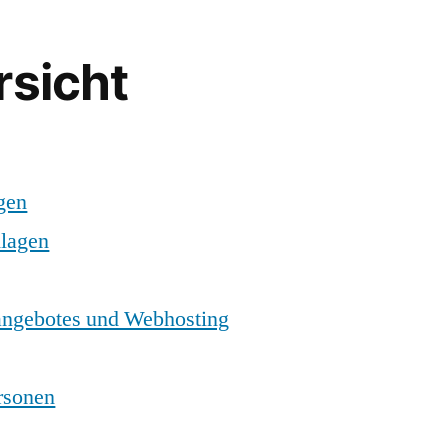
rsicht
gen
lagen
eangebotes und Webhosting
rsonen