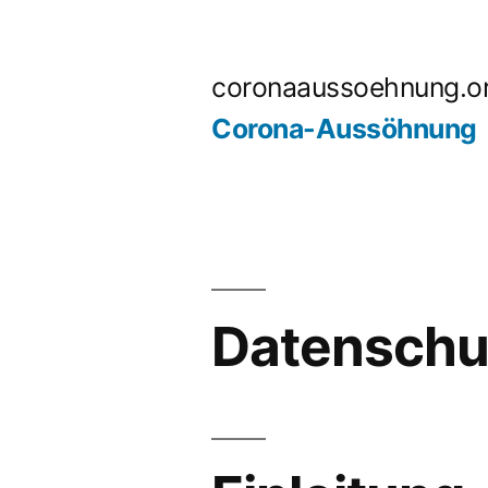
Zum
Inhalt
coronaaussoehnung.o
springen
Corona-Aussöhnung
Datenschu